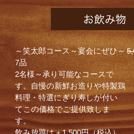
～笑太郎コース～宴会にぜひ～
5
7品
2名様～承り可能なコースで
す。自慢の新鮮お造りや特製鶏
料理・特選にぎり寿しが付い
てこの価格でご提供致しま
す。
飲み放題は＋1,500円（税込）